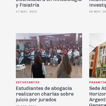
y Fisiatría
invest
27 MAY, 2025
09 MAY, 2
ESTUDIANTES
PASANTÍ
Estudiantes de abogacía
Sede At
realizaron charlas sobre
Horizo
juicio por jurados
Argent
Genera