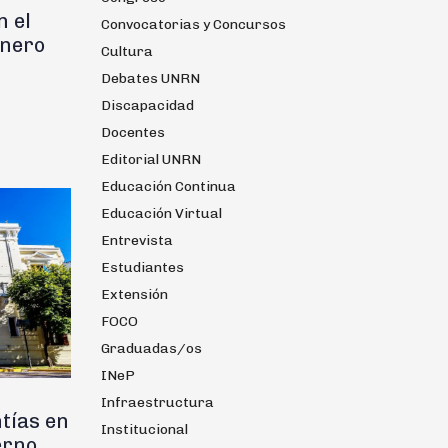
n el
Convocatorias y Concursos
inero
Cultura
Debates UNRN
Discapacidad
Docentes
Editorial UNRN
Educación Continua
Educación Virtual
Entrevista
Estudiantes
Extensión
FOCO
Graduadas/os
INeP
Infraestructura
tías en
Institucional
erno,