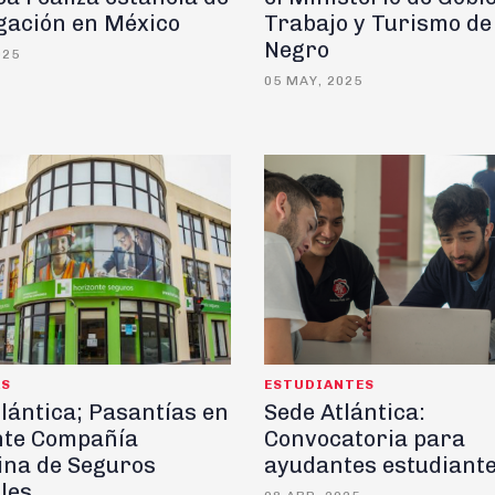
igación en México
Trabajo y Turismo de
Negro
025
05 MAY, 2025
AS
ESTUDIANTES
lántica; Pasantías en
Sede Atlántica:
nte Compañía
Convocatoria para
ina de Seguros
ayudantes estudiant
les