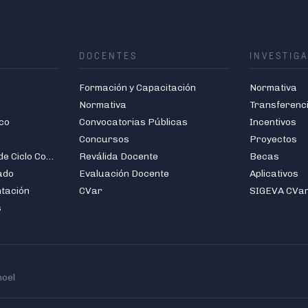
DOCENTES
INVESTIG
Formación y Capacitación
Normativa
Normativa
Transferenc
co
Convocatorias Públicas
Incentivos
Concursos
Proyectos
Carreras de Grado de Ciclo Corto
Reválida Docente
Becas
ado
Evaluación Docente
Aplicativos
ntación
CVar
SIGEVA CVa
s
hoel