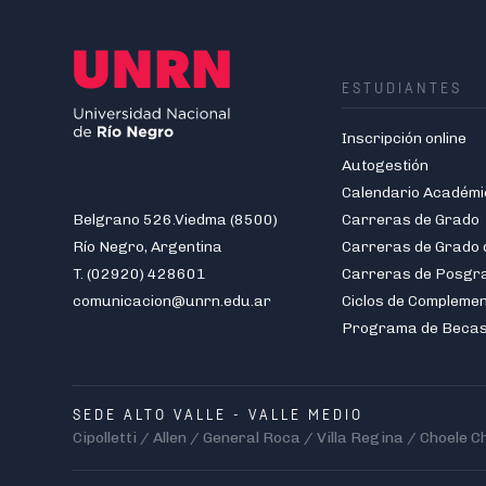
ESTUDIANTES
Inscripción online
Autogestión
Calendario Académi
Belgrano 526.Viedma (8500)
Carreras de Grado
Río Negro, Argentina
T. (02920) 428601
Carreras de Posgr
comunicacion@unrn.edu.ar
Ciclos de Compleme
Programa de Beca
SEDE ALTO VALLE - VALLE MEDIO
Cipolletti / Allen / General Roca / Villa Regina / Choele C