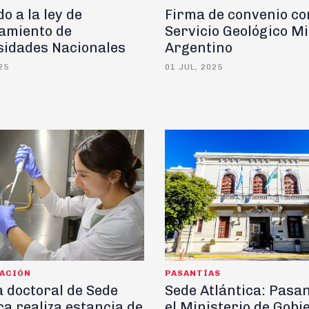
o a la ley de
Firma de convenio co
iamiento de
Servicio Geológico M
sidades Nacionales
Argentino
25
01 JUL, 2025
GACIÓN
PASANTÍAS
 doctoral de Sede
Sede Atlántica: Pasan
ca realiza estancia de
el Ministerio de Gobi