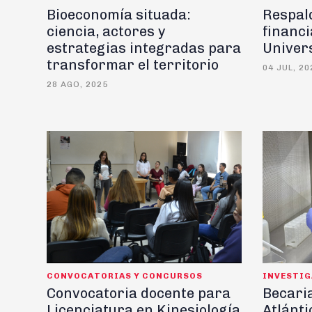
Bioeconomía situada:
Respald
ciencia, actores y
financ
estrategias integradas para
Univer
transformar el territorio
04 JUL, 20
28 AGO, 2025
CONVOCATORIAS Y CONCURSOS
INVESTI
Convocatoria docente para
Becaria
Licenciatura en Kinesiología
Atlánti