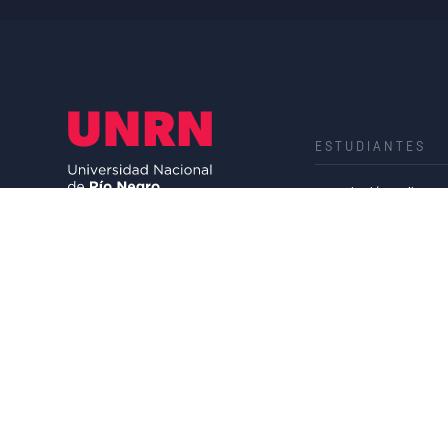
ESTUDIANTES
Inscripción online
Autogestión
Calendario Académi
Belgrano 526.Viedma (8500)
Carreras de Grado
Río Negro, Argentina
T. (02920) 428601
Carreras de Posgr
comunicacion@unrn.edu.ar
Ciclos de Compleme
Programa de Beca