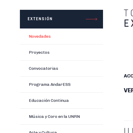
T
EXTENSIÓN
E
Novedades
Proyectos
Convocatorias
ACC
Programa AndarESS
VE
Educación Continua
Música y Coro en la UNRN
U
Arte y Cultura