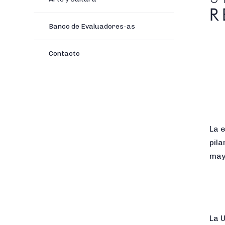
R
Banco de Evaluadores-as
Contacto
La e
pila
may
La U