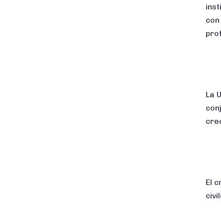
ins
con
pro
La 
conj
cre
El 
civi