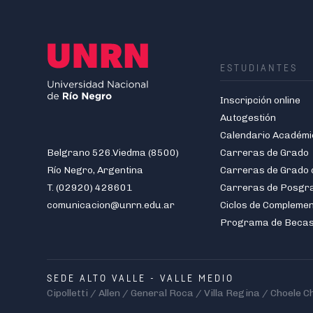
ESTUDIANTES
Inscripción online
Autogestión
Calendario Académi
Belgrano 526.Viedma (8500)
Carreras de Grado
Río Negro, Argentina
T. (02920) 428601
Carreras de Posgr
comunicacion@unrn.edu.ar
Ciclos de Compleme
Programa de Beca
SEDE ALTO VALLE - VALLE MEDIO
Cipolletti / Allen / General Roca / Villa Regina / Choele C