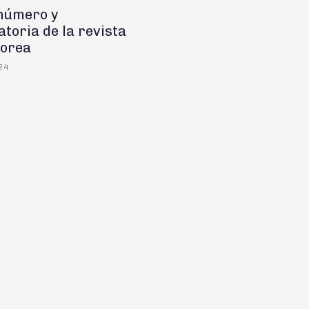
número y
toria de la revista
orea
24