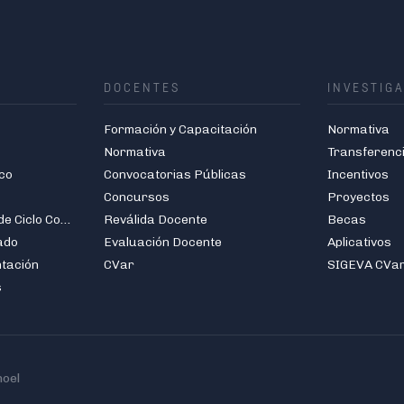
DOCENTES
INVESTIG
Formación y Capacitación
Normativa
Normativa
Transferenc
co
Convocatorias Públicas
Incentivos
Concursos
Proyectos
Carreras de Grado de Ciclo Corto
Reválida Docente
Becas
ado
Evaluación Docente
Aplicativos
ntación
CVar
SIGEVA CVa
s
hoel