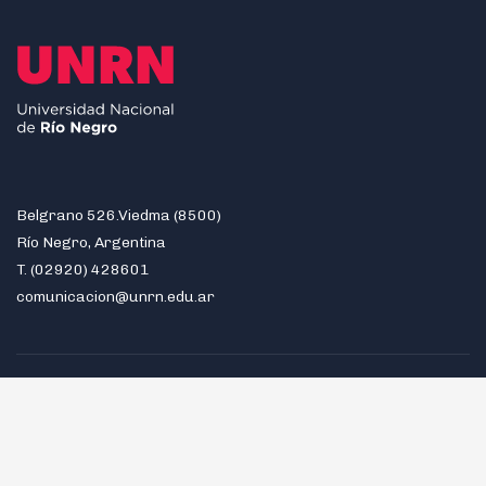
Belgrano 526.Viedma (8500)
Río Negro, Argentina
T. (02920) 428601
comunicacion@unrn.edu.ar
SEDE ALTO VALLE - VALLE MEDIO
Cipolletti / Allen / General Roca / Villa Regina / Choele
Choel