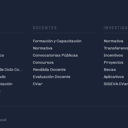
DOCENTES
INVESTIG
Formación y Capacitación
Normativa
Normativa
Transferenc
co
Convocatorias Públicas
Incentivos
Concursos
Proyectos
Carreras de Grado de Ciclo Corto
Reválida Docente
Becas
ado
Evaluación Docente
Aplicativos
ntación
CVar
SIGEVA CVa
s
hoel