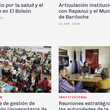
o por la salud y el
Articulación instituc
 en El Bolsón
con Rapanui y el Mun
de Bariloche
25
16 ABR, 2025
ÓN
INSTITUCIONAL
 de gestión de
Reuniones estratégic
ón Universitaria de
las autoridades de la