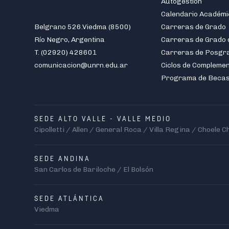
Autogestión
Calendario Académi
Belgrano 526.Viedma (8500)
Carreras de Grado
Río Negro, Argentina
T. (02920) 428601
Carreras de Posgr
comunicacion@unrn.edu.ar
Ciclos de Compleme
Programa de Beca
SEDE ALTO VALLE - VALLE MEDIO
Cipolletti / Allen / General Roca / Villa Regina / Choele C
SEDE ANDINA
San Carlos de Bariloche / El Bolsón
SEDE ATLÁNTICA
Viedma