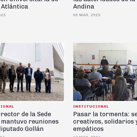
 Atlántica
Andina
025
06 MAR, 2025
CIONAL
INSTITUCIONAL
rrector de la Sede
Pasar la tormenta: s
 mantuvo reuniones
creativos, solidarios 
diputado Gollán
empáticos