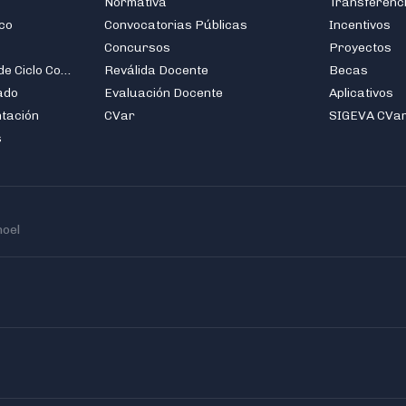
Normativa
Transferenc
co
Convocatorias Públicas
Incentivos
Concursos
Proyectos
Carreras de Grado de Ciclo Corto
Reválida Docente
Becas
ado
Evaluación Docente
Aplicativos
ntación
CVar
SIGEVA CVa
s
hoel