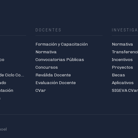
DOCENTES
INVESTIG
Formación y Capacitación
Normativa
Normativa
Transferenc
co
Convocatorias Públicas
Incentivos
Concursos
Proyectos
Carreras de Grado de Ciclo Corto
Reválida Docente
Becas
ado
Evaluación Docente
Aplicativos
ntación
CVar
SIGEVA CVa
s
hoel