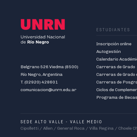
ESTUDIANTES
Inscripción online
Autogestión
Calendario Académi
Belgrano 526.Viedma (8500)
Carreras de Grado
Río Negro, Argentina
T. (02920) 428601
Carreras de Posgr
comunicacion@unrn.edu.ar
Ciclos de Compleme
Programa de Beca
SEDE ALTO VALLE - VALLE MEDIO
Cipolletti / Allen / General Roca / Villa Regina / Choele C