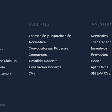
DOCENTES
INVESTIG
Formación y Capacitación
Normativa
Normativa
Transferenc
co
Convocatorias Públicas
Incentivos
Concursos
Proyectos
Carreras de Grado de Ciclo Corto
Reválida Docente
Becas
ado
Evaluación Docente
Aplicativos
ntación
CVar
SIGEVA CVa
s
hoel