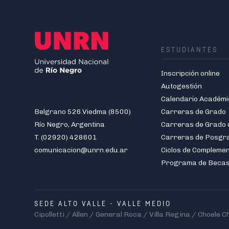
ESTUDIANTES
Inscripción online
Autogestión
Calendario Académi
Belgrano 526.Viedma (8500)
Carreras de Grado
Río Negro, Argentina
T. (02920) 428601
Carreras de Posgr
comunicacion@unrn.edu.ar
Ciclos de Compleme
Programa de Beca
SEDE ALTO VALLE - VALLE MEDIO
Cipolletti / Allen / General Roca / Villa Regina / Choele C