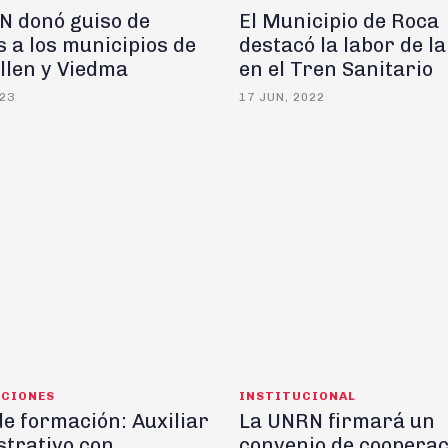
N donó guiso de
El Municipio de Roca
s a los municipios de
destacó la labor de l
llen y Viedma
en el Tren Sanitario
023
17 JUN, 2022
ACIONES
INSTITUCIONAL
e formación: Auxiliar
La UNRN firmará un
strativo con
convenio de cooperac