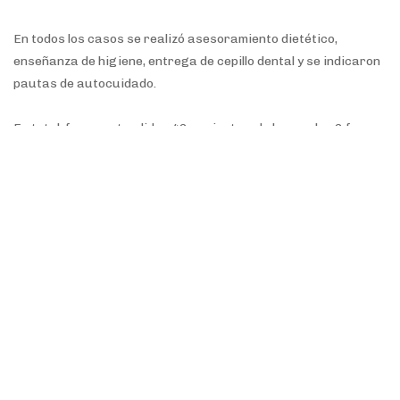
En todos los casos se realizó asesoramiento dietético,
enseñanza de higiene, entrega de cepillo dental y se indicaron
pautas de autocuidado.
En total, fueron atendidos 46 pacientes, de los cuales 6 fueron
niños. Se les realizaron 18 historias clínicas con índices de
caries, de biofilm y datos sociales y generales a aquellos
pacientes que nos visitaban por primera vez; 14
inactivaciones; 1 monitoreo; 4 tratamientos endodónticos:
apertura y medicación intraconducto; 11 exodoncias; 8
restauraciones plásticas; 2 tratamientos protésicos y 8
terapias periodontales.