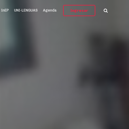
InEP
UNI-LENGUAS
Agenda
Ingresar