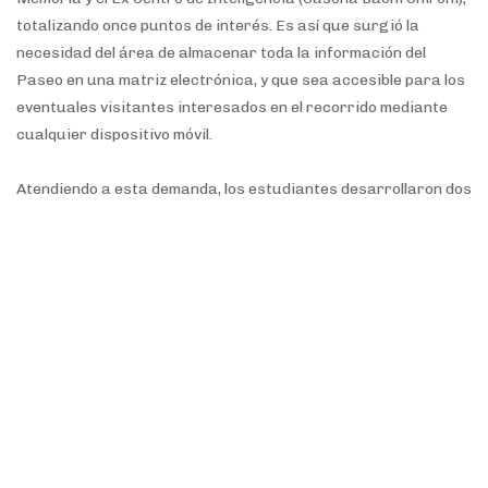
totalizando once puntos de interés. Es así que surgió la
necesidad del área de almacenar toda la información del
Paseo en una matriz electrónica, y que sea accesible para los
eventuales visitantes interesados en el recorrido mediante
cualquier dispositivo móvil.
Atendiendo a esta demanda, los estudiantes desarrollaron dos
aplicaciones. Por un lado una plataforma Web que permite
gestionar los recorridos del Paseo, junto con los puntos
emblemáticos que estos recorridos incluyen. Para cada punto
emblemático, se puede cargar información específica como el
nombre, una descripción, adjuntar imágenes, links de
diferentes sitios y una dirección georeferenciada que permite
ubicar en un único mapa los once puntos que conforman el
recorrido. Por último esta aplicación tiene la capacidad de
generar códigos QR, que luego pueden ser escaneados por
cualquier teléfono o dispositivo inteligente.