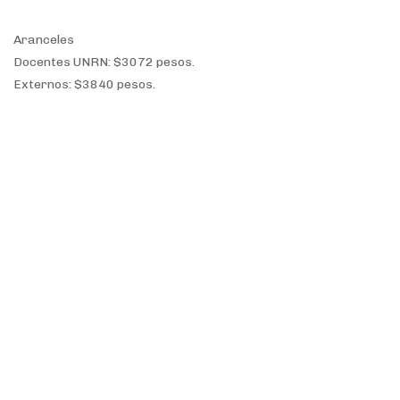
Aranceles
Docentes UNRN: $3072 pesos.
Externos: $3840 pesos.
Para más información comunicarse con la oficina de
posgrado de 9.00 a 16.00 al teléfono (0294) 4746110 o enviar
un correo a: posgrado.andina@unrn.edu.ar
Temas.
Bariloche
Curso de posgrado
Especialización en Docencia Universitaria
COMPARTIR