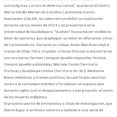
estratégicas y crisis en América Latina”, que lanzó el Centro
Maria Sibylla Merian de Estudios Latinoamericanos
Avanzados (CALAS). Su selección posibilitó su realización
durante varios meses de 2024 y se presentará en la
Universidad de Guadalajara. “Vuelven” busca hacer visibles la
labor de cantoras que despliegan su labor en diferentes sitios
de Latinoamérica. Durante su rodaje, Anahi Mariluan viajó a
través de Chile, Perú, Ecuador y Costa Rica para encontrarse
con sus pares Carmen Lienqueo (pueblo mapuche), Yessica
Comanti (pueblo asháninka), Mariela Condo (Territorio
Purhua) y Guadalupe Urbina (Territorio Bri Bri). Mediante
líneas melódicas y tramas poéticas, las partícipes aportan
voces a la contemporaneidad y fortalecen un espacio que
durante siglos sufrió desplazamientos y marginación: el canto
de las mujeres indígenas.
El proyecto partió de entrevistas a título de investigación, que
dieron lugar a archivos sonoros y también a una serie de
podcasts que se titula: “Las que vuelven, territorios del canto