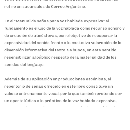
retiro en sucursales de Correo Argentino.
En el "Manual de señas para voz hablada expresiva" el
fundamento es el uso de la voz hablada como recurso sonoro y
de creación de atmósferas, con el objetivo de recuperar la
expresividad del sonido frente a la exclusiva valoración de la
dimensión informativa del texto. Se busca, en este sentido,
resensibilizar al público respecto de la materialidad de los
sonidos del lenguaje.
Además de su aplicación en producciones escénicas, el
repertorio de señas ofrecido en este libro constituye un
valioso entrenamiento vocal, por lo que también pretende ser
un aporte lúdico a la práctica de la voz hablada expresiva,
campo en el que se observa una vacancia de materiales de
apoyo. Del mismo modo, puede ser aplicado en juegos de
infancias y jóvenes, en usos terapéuticos o pedagógicos,
entre otros. Así, esta publicación resulta una contribución de