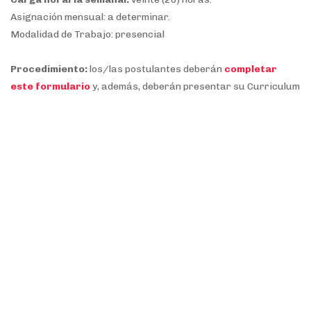
Asignación mensual: a determinar.
Modalidad de Trabajo: presencial
Procedimiento:
los/las postulantes deberán
completar
este formulario
y, además, deberán presentar su Curriculum
Vitae (CV), certificado analítico, fotocopia de DNI, constancia
de CUIL y carta de presentación de manera digital en un
archivo único pdf al correo electrónico:
pasantias.atlantica@unrn.edu.ar.