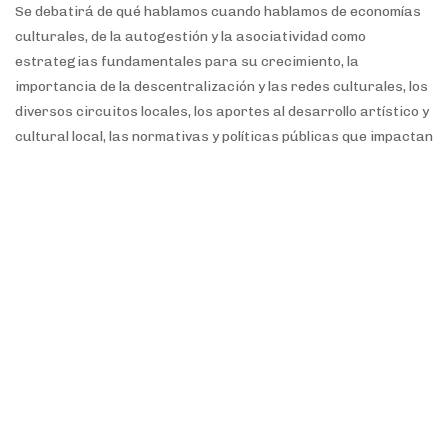
Se debatirá de qué hablamos cuando hablamos de economías
culturales, de la autogestión y la asociatividad como
estrategias fundamentales para su crecimiento, la
importancia de la descentralización y las redes culturales, los
diversos circuitos locales, los aportes al desarrollo artístico y
cultural local, las normativas y políticas públicas que impactan
en las economías culturales.
Centro Cultural Casa Macacha, Pasaje Gutierrez 890 -
Bariloche
No requiere inscripción.
Más información
*Martes 22 de octubre
14 a 17h -
Tardecita agroecológica
Presencial en la Manzana Histórica de Viedma, Colón 498.
Se realizará la primera reunión presencial del Nodo
Agroecológico Territorial de la Zona Atlántica, se compartirá
una merienda agroecológica, y estudiantes y docentes de la
UNRN y el CURZA presentarán sus proyectos extensionistas