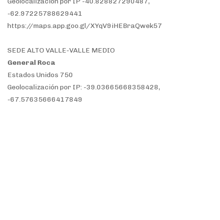
Geolocalización por IP -40.828827290487,
-62.97225788629441
https://maps.app.goo.gl/XYqV9iHEBraQwek57
SEDE ALTO VALLE-VALLE MEDIO
General Roca
Estados Unidos 750
Geolocalización por IP: -39.03665668358428,
-67.57635666417849
https://maps.app.goo.gl/qLV3hmcQ6rnXRixv5
Allen
Albert Einstein y Jonas Salk.
Geolocalización por IP:: -38.98107818759698,
-67.81670786463697
https://maps.app.goo.gl/SmTTdpKCTdXqxDwZA
Cipolletti