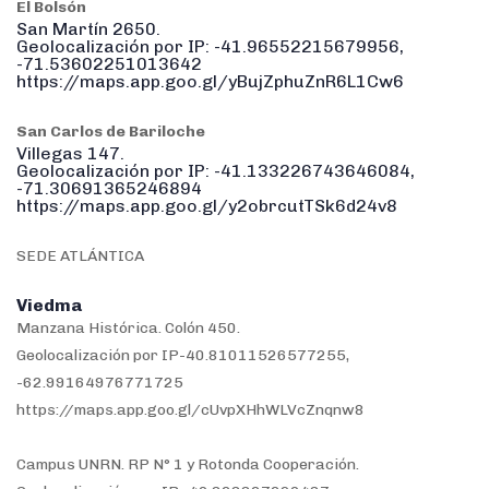
El Bolsón
San Martín 2650.
Geolocalización por IP: -41.96552215679956,
-71.53602251013642
https://maps.app.goo.gl/yBujZphuZnR6L1Cw6
San Carlos de Bariloche
Villegas 147.
Geolocalización por IP: -41.133226743646084,
-71.30691365246894
https://maps.app.goo.gl/y2obrcutTSk6d24v8
SEDE ATLÁNTICA
Viedma
Manzana Histórica. Colón 450.
Geolocalización por IP-40.81011526577255,
-62.99164976771725
https://maps.app.goo.gl/cUvpXHhWLVcZnqnw8
Campus UNRN. RP N° 1 y Rotonda Cooperación.