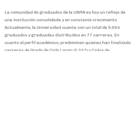
La comunidad de graduados de la UNRN es hoy un reflejo de
una institución consolidada y en constante crecimiento.
Actualmente, la Universidad cuenta con un total de 5.094
graduados y graduadas distribuidos en 77 carreras. En
cuanto al perfil académico, predominan quienes han finalizado
carreras de Grado de Ciclo Largo (2.327) y Ciclos de
Complementación Curricular
(1.924), sumados a los egresados de Grado de Ciclo
Corto (654) y una creciente masa crítica de posgrado (189).
La UNRN garantiza que toda la información recolectada será
tratada bajo estrictos criterios de
confidencialidad y anonimato, utilizándose exclusivamente con
fines académicos y de mejora institucional,. Se invita a todos
los profesionales formados en nuestras aulas a completar la
encuesta y seguir construyendo juntos el futuro de nuestra
casa de estudios.