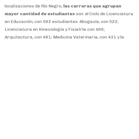
localizaciones de Río Negro,
las carreras que agrupan
mayor cantidad de estudiantes
son: el Ciclo de Licenciatura
en Educación, con 592 estudiantes: Abogacía, con 522;
Licenciatura en Kinesiología y Fisiatría con 466;
Arquitectura, con 461; Medicina Veterinaria, con 431 y la
Licenciatura en Criminología y Ciencias Forenses con 402
estudiantes.
A través del informe elaborado por la OAC, se conoció que el
52 por ciento de los estudiantes se considera primera
generación de universitarios; el 60 por ciento proviene de
escuelas de gestión estatal; el 88,4 por ciento es soltero y el
79 por ciento no tiene hijos.
Las mujeres siguen siendo mayoría en la población
estudiantil de la UNRN: representan el 63 por ciento del
total
del estudiantado, superando el indicador de
participación femenina entre el estudiantado a nivel nacional
que es del 58,6 por ciento.