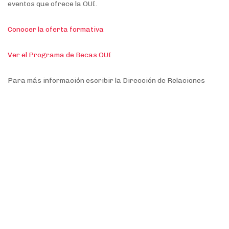
eventos que ofrece la OUI.
Conocer la oferta formativa
Ver el Programa de Becas OUI
Para más información escribir la Dirección de Relaciones
Internacionales de la UNRN arrii@unrn.edu.ar o contactarse
con la OUI a academia@oui-iohe.org.
Temas.
Becas
Cursos de Formación
Educación Superior
Gestión universitaria
Relaciones Internacionales
Universidades
Descargas:
Programa-de-Becas-OUI-2021_ESP.pdf