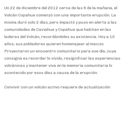
Un 22 de diciembre del 2012 cerca de las 9 de la mañana, el
Volcán Copahue comenzó con una importante erupción. La
misma duró solo 2 días, pero impactó y puso en alerta a las
comunidades de Caviahue y Copahue que habitan en las
laderas del Volcán, recordándoles su existencia. Hoy a 10
años, sus pobladores quieren homenajear al macizo.
Proyectaron un encuentro comunitario para ese día, cuya
consigna es recordar lo vivido, resignificar las experiencias
volcánicas y mantener viva en la memoria comunitaria lo
acontecido por esos días a causa de la erupción.
Convivir con un volcán activo requiere de actualización
permanente en conocimiento, capacitación, información,
difusión y monitoreo. Fundamentalmente una comunidad
consciente de los riesgos y beneficios que implica vivir al pie
de un volcán activo. Una población que habite y comprenda el
territorio, actúe y decida en consecuencia. Por ello, el Dr.