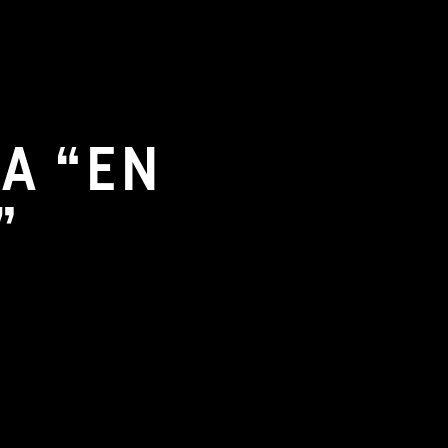
A “EN
”