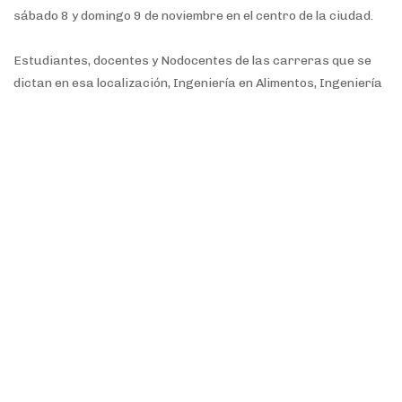
sábado 8 y domingo 9 de noviembre en el centro de la ciudad.
Estudiantes, docentes y Nodocentes de las carreras que se
dictan en esa localización, Ingeniería en Alimentos, Ingeniería
en Biotecnología, Licenciatura en Administración de
Empresas, Licenciatura en Comercio Exterior y la
Tecnicatura en Enología y Bebidas Fermentadas y Destiladas,
representarán a la UNRN con un stand institucional instalado
en la globa principal de los festejos.
Temas.
unrn
Aniversario
Asueto
Sede Alto Valle - Valle Medio
Villa Regina
COMPARTIR