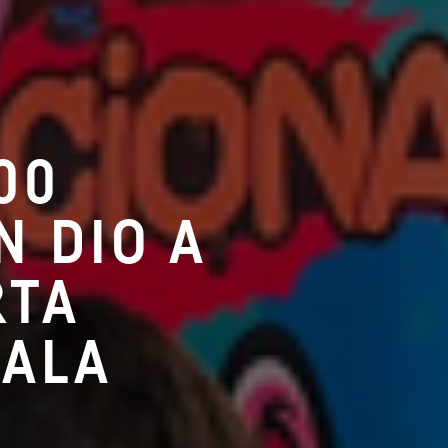
00
N DIO A
RTA
PALA