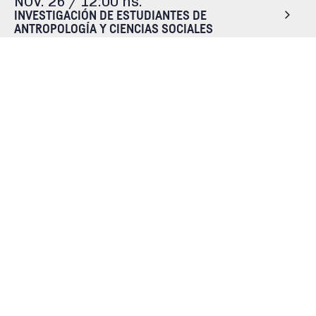
NOV. 26 /
12:00 hs.
INVESTIGACIÓN DE ESTUDIANTES DE
ANTROPOLOGÍA Y CIENCIAS SOCIALES
NOV. 11 /
12:00 hs.
EL FUTURO DE LAS HUMANIDADES DIGITALES:
PRESERVACIÓN, SUSTENTABILIDAD Y
SOSTENIBILIDAD
NOV. 05 /
12:00 hs.
INVESTIGACIÓN Y PRÁCTICAS EN DIDÁCTICA DE