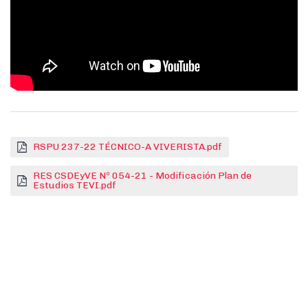
RSPU 237-22 TÉCNICO-A VIVERISTA.pdf
RES CSDEyVE Nº 054-21 - Modificación Plan de
Estudios TEVI.pdf