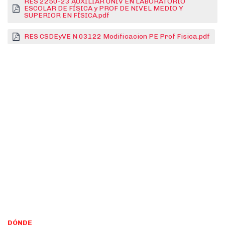
RES 2250-23 AUXILIAR UNIV EN LABORATORIO
ESCOLAR DE FÍSICA y PROF DE NIVEL MEDIO Y
SUPERIOR EN FÍSICA.pdf
RES CSDEyVE N 03122 Modificacion PE Prof Fisica.pdf
DÓNDE