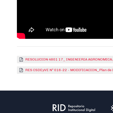
RESOLUCION 4801 17_ INGENIERIA AGRONOMICA.
RES CSDEyVE Nº 016-22 - MODIFICACION_Plan de I