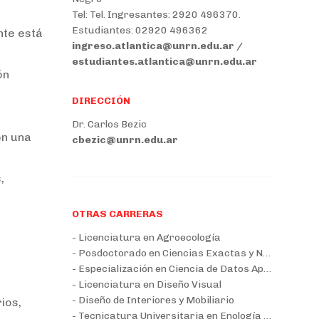
Tel: Tel. Ingresantes: 2920 496370.
Estudiantes: 02920 496362
nte está
ingreso.atlantica@unrn.edu.ar /
estudiantes.atlantica@unrn.edu.ar
ón
DIRECCIÓN
Dr. Carlos Bezic
on una
cbezic@unrn.edu.ar
,
OTRAS CARRERAS
- Licenciatura en Agroecología
- Posdoctorado en Ciencias Exactas y Naturales
- Especialización en Ciencia de Datos Aplicada
- Licenciatura en Diseño Visual
- Diseño de Interiores y Mobiliario
ios,
- Tecnicatura Universitaria en Enología y Bebidas Fermentadas y Destiladas