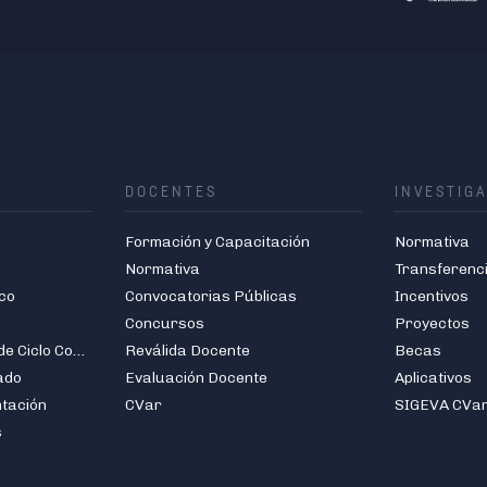
DOCENTES
INVESTIG
Formación y Capacitación
Normativa
Normativa
Transferenc
co
Convocatorias Públicas
Incentivos
Concursos
Proyectos
Carreras de Grado de Ciclo Corto
Reválida Docente
Becas
ado
Evaluación Docente
Aplicativos
ntación
CVar
SIGEVA CVa
s