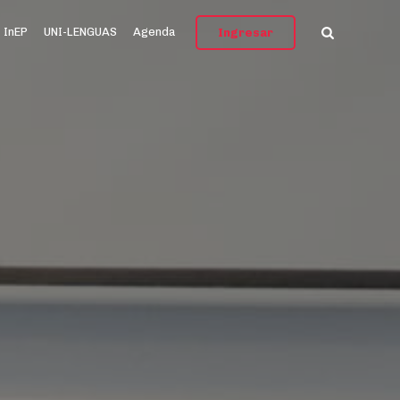
InEP
UNI-LENGUAS
Agenda
Ingresar