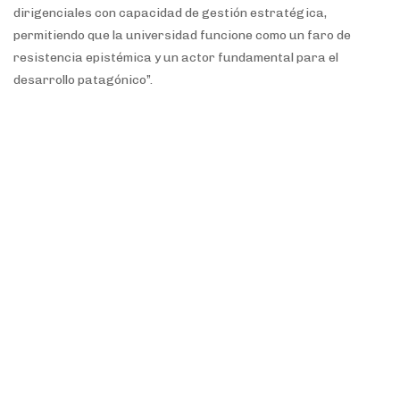
dirigenciales con capacidad de gestión estratégica,
permitiendo que la universidad funcione como un faro de
resistencia epistémica y un actor fundamental para el
desarrollo patagónico”.
Para garantizar un diagnóstico integral, la autoevaluación
institucional abordará seis dimensiones de análisis que
incluyen el marco institucional y sus metas, la dimensión
docente y el desempeño estudiantil, la investigación y el
desarrollo científico, la extensión y proyección social, el
gobierno y la gestión organizacional, y la administración de
recursos financieros, humanos e infraestructura. El proceso,
que se implementará a lo largo de todo el año, se enfocará en
validar seis nudos críticos transversales, como la gestión de
la incertidumbre financiera, la articulación entre sedes y
rectorado, y la optimización administrativa. Este análisis
contará con la participación plural de estudiantes, docentes y
nodocentes, además del acompañamiento de especialistas