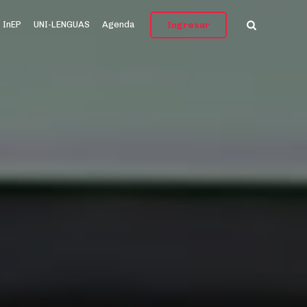
InEP
UNI-LENGUAS
Agenda
Ingresar