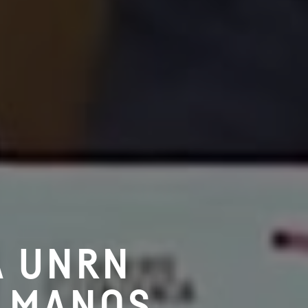
A UNRN
E MANOS