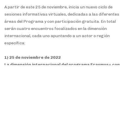
A partir de este 25 de noviembre, inicia un nuevo ciclo de
sesiones informativas virtuales, dedicadas a las diferentes
áreas del Programa y con participación gratuita. En total
serán cuatro encuentros focalizados en la dimensión
internacional, cada uno apuntando a un actor o región
específica:
1) 25 de noviembre de 2022
La dimensión internacional del programa Erasmus+ con
foco en nuevos miembros
Más información
2) 29 de noviembre de 2022
La dimensión internacional del programa Erasmus+ con
foco en América Latina y el Caribe.
Más información