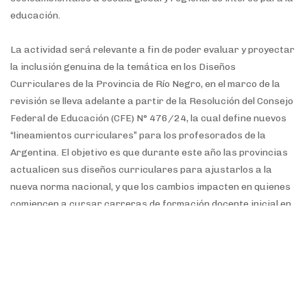
educación.
La actividad será relevante a fin de poder evaluar y proyectar
la inclusión genuina de la temática en los Diseños
Curriculares de la Provincia de Río Negro, en el marco de la
revisión se lleva adelante a partir de la Resolución del Consejo
Federal de Educación (CFE) N° 476/24, la cual define nuevos
“lineamientos curriculares” para los profesorados de la
Argentina. El objetivo es que durante este año las provincias
actualicen sus diseños curriculares para ajustarlos a la
nueva norma nacional, y que los cambios impacten en quienes
comiencen a cursar carreras de formación docente inicial en
2026.
Será este jueves 21 a las 19 horas y podrá seguir, de manera
gratuita, por Zoom.
CLICK AQUÍ PARA ACCEDER AL ENCUENTRO VIRTUAL