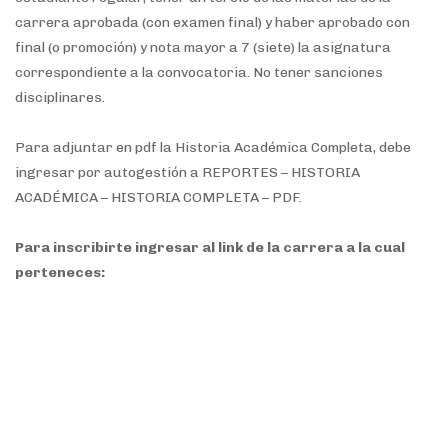
carrera aprobada (con examen final) y haber aprobado con
final (o promoción) y nota mayor a 7 (siete) la asignatura
correspondiente a la convocatoria. No tener sanciones
disciplinares.
Para adjuntar en pdf la Historia Académica Completa, debe
ingresar por autogestión a REPORTES – HISTORIA
ACADÉMICA – HISTORIA COMPLETA – PDF.
Para inscribirte ingresar al link de la carrera a la cual
perteneces:
- Diseño Industrial:
CLICK AQUÍ
- Licenciatura en Comercio Exterior:
CLICK AQUÍ
- Licenciatura en Administración de Empresas:
CLICK AQUÍ