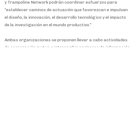
y Trampoline Network podrán coordinar esfuerzos para
“establecer caminos de actuación que favorezcan e impulsen
el diseño, la innovación, el desarrollo tecnológico y el impacto
de la investigación en el mundo productivo.”
Ambas organizaciones se proponen llevar a cabo actividades
de cooperación mutua e intercambio recíproco de información
científico-tecnológica, desarrollo de nuevos conocimientos,
creación y aplicación de nuevas tecnologías y
emprendimientos.
“La misión de Trampoline Network es maximizar los recursos
disponibles para la investigación y el desarrollo científico,
vinculando a los sectores académicos con los sectores
económicos demandantes de innovación. Para ello, se
especializa en acelerar la transferencia de tecnología desde
el sector académico al sector privado mediante una red de
convenios con universidades, centros de investigación y