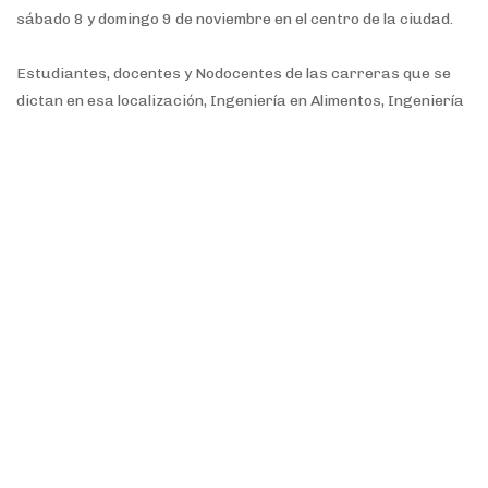
sábado 8 y domingo 9 de noviembre en el centro de la ciudad.
Estudiantes, docentes y Nodocentes de las carreras que se
dictan en esa localización, Ingeniería en Alimentos, Ingeniería
en Biotecnología, Licenciatura en Administración de
Empresas, Licenciatura en Comercio Exterior y la
Tecnicatura en Enología y Bebidas Fermentadas y Destiladas,
representarán a la UNRN con un stand institucional instalado
en la globa principal de los festejos.
Temas.
unrn
Aniversario
Asueto
Sede Alto Valle - Valle Medio
Villa Regina
COMPARTIR