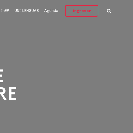
InEP
UNI-LENGUAS
Agenda
Ingresar
E
RE
N