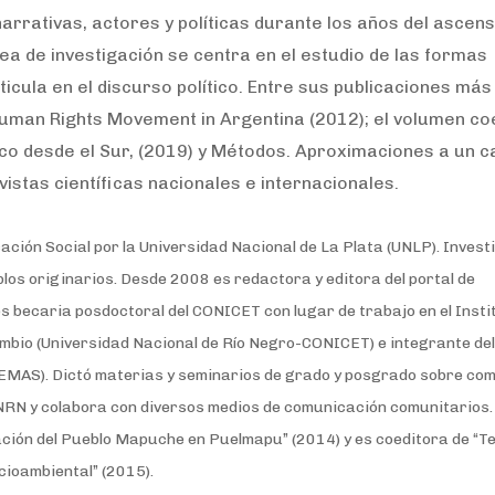
arrativas, actores y políticas durante los años del ascens
ea de investigación se centra en el estudio de las formas
icula en el discurso político. Entre sus publicaciones más
Human Rights Movement in Argentina (2012); el volumen co
tico desde el Sur, (2019) y Métodos. Aproximaciones a un 
istas científicas nacionales e internacionales.
ción Social por la Universidad Nacional de La Plata (UNLP). Invest
blos originarios.
Desde 2008 es redactora y editora del portal de
s becaria posdoctoral del CONICET con lugar de trabajo en el Insti
mbio (Universidad Nacional de Río Negro-CONICET) e integrante de
GEMAS).
Dictó materias y seminarios de grado y posgrado sobre com
UNRN y colabora con diversos medios de comunicación comunitarios. 
ación del Pueblo Mapuche en Puelmapu” (2014) y es coeditora de “T
cioambiental” (2015).