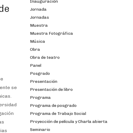
Inauguración
de
Jornada
Jornadas
Muestra
Muestra Fotográfica
Música
Obra
Obra de teatro
Panel
Posgrado
de
Presentación
mente se
Presentación de libro
icas.
Programa
versidad
Programa de posgrado
gación
Programa de Trabajo Social
as
Proyección de película y Charla abierta
Seminario
ias