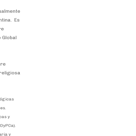
tualmente
tina. Es
re
e Global
bre
religiosa
lógicas
res.
cas y
IDyPCa).
aria y