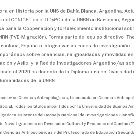
ora en Historia por la UNS de Bahía Blanca, Argentina. Ac
del CONICET en el IIDyPCa de la UNRN en Bariloche, Argen
a para la Cooperación y fortalecimiento institucional sob
UNRN (PVE-Migración). Forma parte del equipo directivo Th
rcelona, España e integra varias redes de investigación
mporáneos sobre creencias, religiosidades y movilidad en
ción y Asilo; y la Red de Investigadores Argentino/as so
sde el 2020 es docente de la Diplomatura en Diversidad 
y Humanidades de la UNRN.
erior en Ciencias Antropológicas, Licenciada en Ciencias Antropo
ocial. Todos los títulos impartidos por la Universidad de Buenos Ai
igadora asistente del Consejo Nacional de Investigaciones Científi
 de Investigaciones en Diversidad Cultural y Procesos del Cambio (I
en Ciencias Antropológicas y del Profesorado de Educación Secund