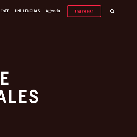
InEP
UNI-LENGUAS
Agenda
Ingresar
E
ALES
E