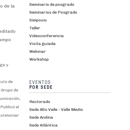
Seminario de posgrado
o de la
Seminarios de Posgrado
Simposio
Taller
editado
Videoconferencia
campo
Visita guiada
Webinar
Workshop
iga y
tuto de
EVENTOS
POR SEDE
l Grupo de
unicación,
Rectorado
Publicó el
Sede Alto Valle - Valle Medio
estimoniar
Sede Andina
Sede Atlántica