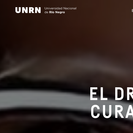
EL D
CURA