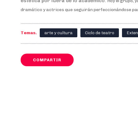
estética por fuera de lo académico.
Hoy el grupo, y
dramático y actrices que seguirán perfeccionándose par
Temas.
arte y cultura
Ciclo de teatro
Exten
COMPARTIR