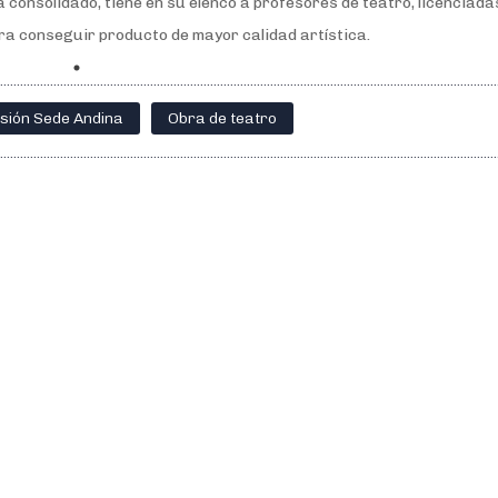
a consolidado, tiene en su elenco a profesores de teatro, licenciada
a conseguir producto de mayor calidad artística.
sión Sede Andina
Obra de teatro