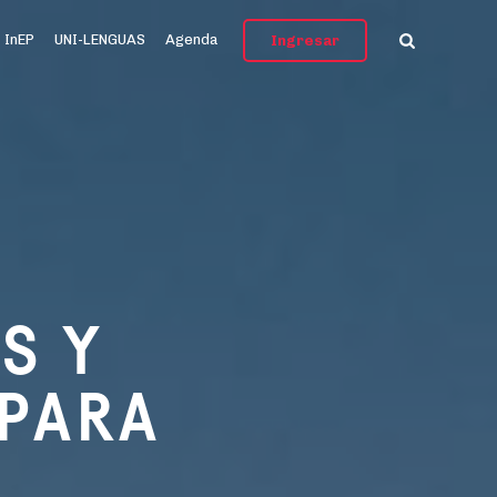
InEP
UNI-LENGUAS
Agenda
Ingresar
S Y
 PARA