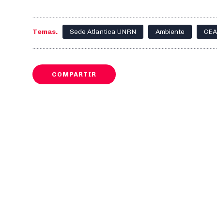
Temas.
Sede Atlantica UNRN
Ambiente
CE
COMPARTIR