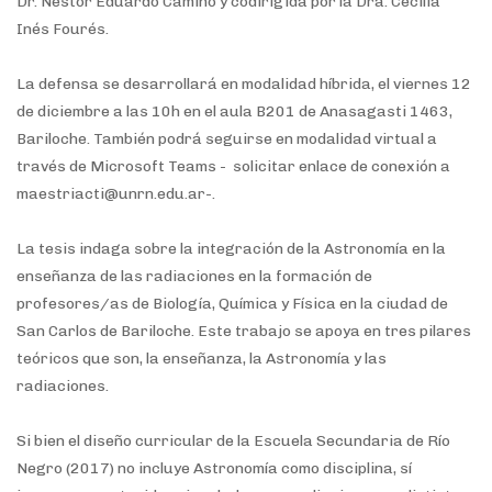
Dr.
Néstor Eduardo Camino y codirigida por la Dra. Cecilia
Inés Fourés.
La defensa se desarrollará en modalidad híbrida, el viernes 12
de diciembre a las 10h en el a
ula B201 de Anasagasti 1463,
Bariloche. También podrá seguirse en modalidad virtual a
través de
Microsoft Teams - solicitar enlace de
conexión a
maestriacti@unrn.edu.ar-.
La tesis indaga sobre la integración de la Astronomía en la
enseñanza de las
radiaciones en la formación de
profesores/as de Biología, Química y Física en la
ciudad de
San Carlos de Bariloche. Este trabajo se apoya en tres pilares
teóricos
que son, la enseñanza, la Astronomía y las
radiaciones.
Si bien el diseño curricular de la Escuela Secundaria de Río
Negro (2017) no
incluye Astronomía como disciplina, sí