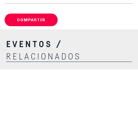
COMPARTIR
EVENTOS /
RELACIONADOS
NOV. 26 /
12:00 hs.
INVESTIGACIÓN DE ESTUDIANTES DE
ANTROPOLOGÍA Y CIENCIAS SOCIALES
NOV. 11 /
12:00 hs.